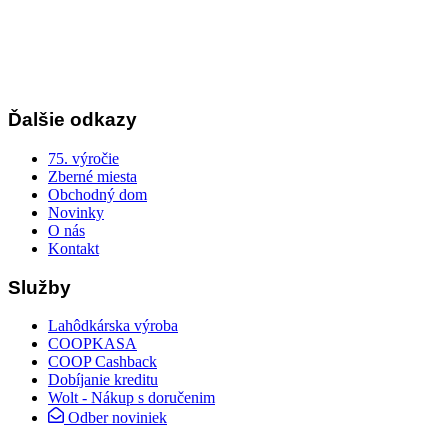
Ďalšie odkazy
75. výročie
Zberné miesta
Obchodný dom
Novinky
O nás
Kontakt
Služby
Lahôdkárska výroba
COOPKASA
COOP Cashback
Dobíjanie kreditu
Wolt - Nákup s doručenim
Odber noviniek