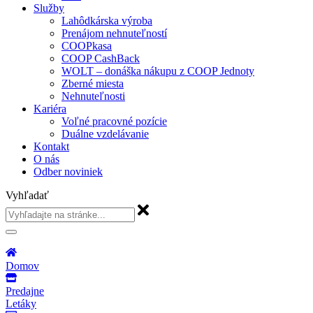
Služby
Lahôdkárska výroba
Prenájom nehnuteľností
COOPkasa
COOP CashBack
WOLT – donáška nákupu z COOP Jednoty
Zberné miesta
Nehnuteľnosti
Kariéra
Voľné pracovné pozície
Duálne vzdelávanie
Kontakt
O nás
Odber noviniek
Vyhľadať
Domov
Predajne
Letáky