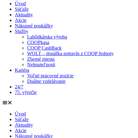
Úvod
Súťaže
Aktuality
Akcie
Nákupné poukážky
Služby
Lahôdkárska výroba
COOPkasa
COOP CashBack
WOLT – donáška potravín z COOP Jednoty
Zberné miesta
Nehnuteľnosti
Kariéra
Voľné pracovné pozície
Duálne vzdelávanie
24/7
75. výročie
Úvod
Súťaže
Aktuality
Akcie
Nákupné poukážky