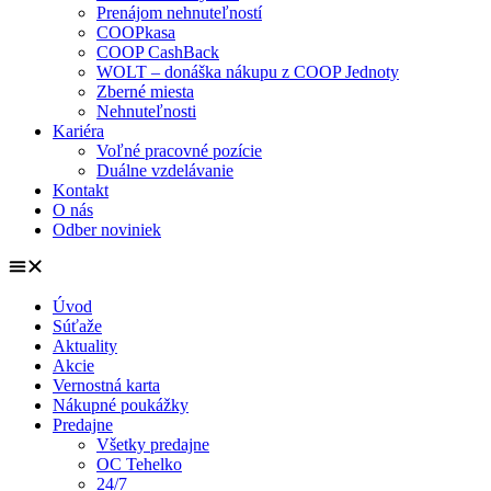
Prenájom nehnuteľností
COOPkasa
COOP CashBack
WOLT – donáška nákupu z COOP Jednoty
Zberné miesta
Nehnuteľnosti
Kariéra
Voľné pracovné pozície
Duálne vzdelávanie
Kontakt
O nás
Odber noviniek
Úvod
Súťaže
Aktuality
Akcie
Vernostná karta
Nákupné poukážky
Predajne
Všetky predajne
OC Tehelko
24/7