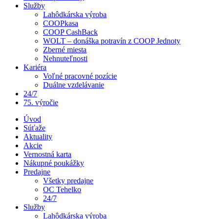
Služby
Lahôdkárska výroba
COOPkasa
COOP CashBack
WOLT – donáška potravín z COOP Jednoty
Zberné miesta
Nehnuteľnosti
Kariéra
Voľné pracovné pozície
Duálne vzdelávanie
24/7
75. výročie
Úvod
Súťaže
Aktuality
Akcie
Vernostná karta
Nákupné poukážky
Predajne
Všetky predajne
OC Tehelko
24/7
Služby
Lahôdkárska výroba