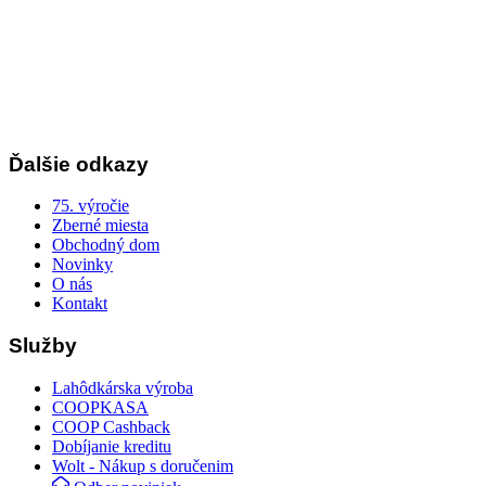
Ďalšie odkazy
75. výročie
Zberné miesta
Obchodný dom
Novinky
O nás
Kontakt
Služby
Lahôdkárska výroba
COOPKASA
COOP Cashback
Dobíjanie kreditu
Wolt - Nákup s doručenim