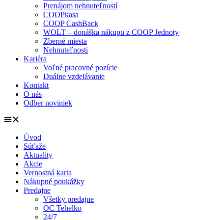
Prenájom nehnuteľností
COOPkasa
COOP CashBack
WOLT – donáška nákupu z COOP Jednoty
Zberné miesta
Nehnuteľnosti
Kariéra
Voľné pracovné pozície
Duálne vzdelávanie
Kontakt
O nás
Odber noviniek
Úvod
Súťaže
Aktuality
Akcie
Vernostná karta
Nákupné poukážky
Predajne
Všetky predajne
OC Tehelko
24/7