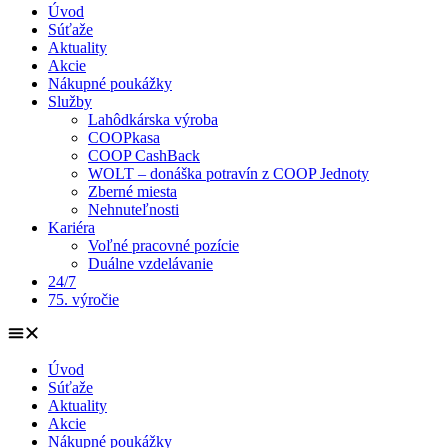
Úvod
Súťaže
Aktuality
Akcie
Nákupné poukážky
Služby
Lahôdkárska výroba
COOPkasa
COOP CashBack
WOLT – donáška potravín z COOP Jednoty
Zberné miesta
Nehnuteľnosti
Kariéra
Voľné pracovné pozície
Duálne vzdelávanie
24/7
75. výročie
Úvod
Súťaže
Aktuality
Akcie
Nákupné poukážky