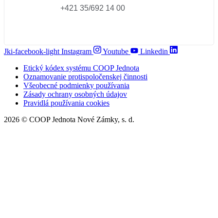
+421 35/692 14 00
Jki-facebook-light
Instagram
Youtube
Linkedin
Etický kódex systému COOP Jednota
Oznamovanie protispoločenskej činnosti
Všeobecné podmienky používania
Zásady ochrany osobných údajov
Pravidlá používania cookies
2026 © COOP Jednota Nové Zámky, s. d.