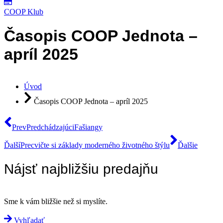
COOP Klub
Časopis COOP Jednota –
apríl 2025
Úvod
Časopis COOP Jednota – apríl 2025
Prev
Predchádzajúci
Fašiangy
Ďalší
Precvičte si základy moderného životného štýlu
Ďalšie
Nájsť najbližšiu predajňu
Sme k vám bližšie než si myslíte.
Vyhľadať