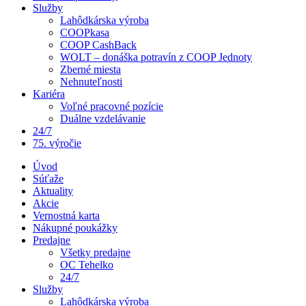
Služby
Lahôdkárska výroba
COOPkasa
COOP CashBack
WOLT – donáška potravín z COOP Jednoty
Zberné miesta
Nehnuteľnosti
Kariéra
Voľné pracovné pozície
Duálne vzdelávanie
24/7
75. výročie
Úvod
Súťaže
Aktuality
Akcie
Vernostná karta
Nákupné poukážky
Predajne
Všetky predajne
OC Tehelko
24/7
Služby
Lahôdkárska výroba