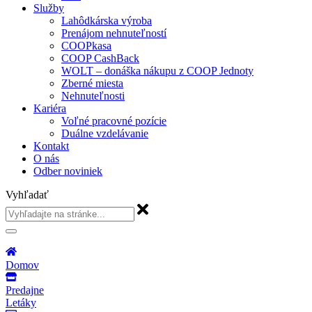
Služby
Lahôdkárska výroba
Prenájom nehnuteľností
COOPkasa
COOP CashBack
WOLT – donáška nákupu z COOP Jednoty
Zberné miesta
Nehnuteľnosti
Kariéra
Voľné pracovné pozície
Duálne vzdelávanie
Kontakt
O nás
Odber noviniek
Vyhľadať
Domov
Predajne
Letáky