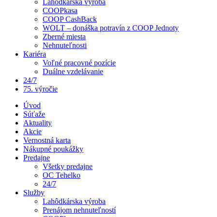
Lahôdkárska výroba
COOPkasa
COOP CashBack
WOLT – donáška potravín z COOP Jednoty
Zberné miesta
Nehnuteľnosti
Kariéra
Voľné pracovné pozície
Duálne vzdelávanie
24/7
75. výročie
Úvod
Súťaže
Aktuality
Akcie
Vernostná karta
Nákupné poukážky
Predajne
Všetky predajne
OC Tehelko
24/7
Služby
Lahôdkárska výroba
Prenájom nehnuteľností