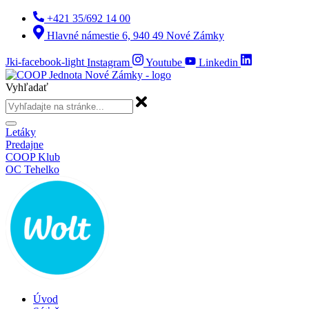
Preskočiť
+421 35/692 14 00
na
Hlavné námestie 6, 940 49 Nové Zámky
obsah
Jki-facebook-light
Instagram
Youtube
Linkedin
Vyhľadať
Letáky
Predajne
COOP Klub
OC Tehelko
Úvod