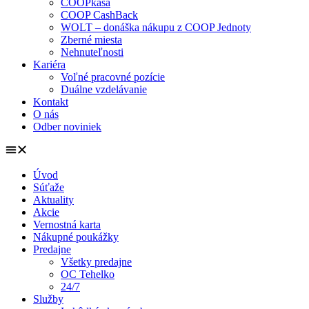
COOPkasa
COOP CashBack
WOLT – donáška nákupu z COOP Jednoty
Zberné miesta
Nehnuteľnosti
Kariéra
Voľné pracovné pozície
Duálne vzdelávanie
Kontakt
O nás
Odber noviniek
Úvod
Súťaže
Aktuality
Akcie
Vernostná karta
Nákupné poukážky
Predajne
Všetky predajne
OC Tehelko
24/7
Služby