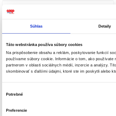
Telefónne číslo:
Súhlas
Detaily
+421 35/692 14 00
Táto webstránka používa súbory cookies
Na prispôsobenie obsahu a reklám, poskytovanie funkcií soc
Jki-facebook-light
Instagram
Youtube
Linkedin
používame súbory cookie. Informácie o tom, ako používate 
Etický kódex systému COOP Jednota
partnerom v oblasti sociálnych médií, inzercie a analýzy. Tít
Oznamovanie protispoločenskej činnosti
skombinovať s ďalšími údajmi, ktoré ste im poskytli alebo kto
Všeobecné podmienky používania
Zásady ochrany osobných údajov
Pravidlá používania cookies
Výber
2026 © COOP Jednota Nové Zámky, s. d.
Potrebné
súhlasu
Preferencie