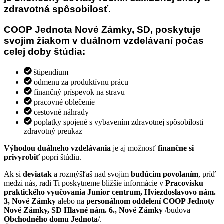
zdravotná spôsobilosť.
COOP Jednota Nové Zámky, SD, poskytuje
svojim žiakom v duálnom vzdelávaní počas
celej doby štúdia:
štipendium
odmenu za produktívnu prácu
finančný príspevok na stravu
pracovné oblečenie
cestovné náhrady
poplatky spojené s vybavením zdravotnej spôsobilosti –
zdravotný preukaz
Výhodou duálneho vzdelávania
je aj možnosť
finančne si
privyrobiť
popri štúdiu.
Ak si
deviatak
a rozmýšľaš nad svojim
budúcim povolaním
, príď
medzi nás, radi Ti poskytneme bližšie informácie v
Pracovisku
praktického vyučovania Junior centrum, Hviezdoslavovo nám.
3, Nové Zámky
alebo na
personálnom oddelení COOP Jednoty
Nové Zámky, SD Hlavné nám. 6., Nové Zámky
/budova
Obchodného domu Jednota
/.