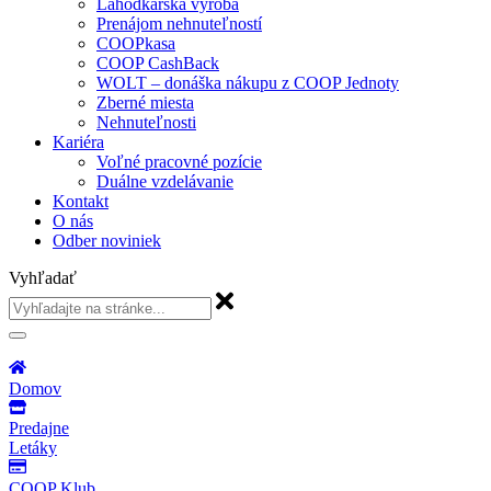
Lahôdkárska výroba
Prenájom nehnuteľností
COOPkasa
COOP CashBack
WOLT – donáška nákupu z COOP Jednoty
Zberné miesta
Nehnuteľnosti
Kariéra
Voľné pracovné pozície
Duálne vzdelávanie
Kontakt
O nás
Odber noviniek
Vyhľadať
Domov
Predajne
Letáky
COOP Klub