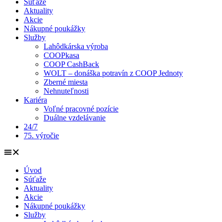
Súťaže
Aktuality
Akcie
Nákupné poukážky
Služby
Lahôdkárska výroba
COOPkasa
COOP CashBack
WOLT – donáška potravín z COOP Jednoty
Zberné miesta
Nehnuteľnosti
Kariéra
Voľné pracovné pozície
Duálne vzdelávanie
24/7
75. výročie
Úvod
Súťaže
Aktuality
Akcie
Nákupné poukážky
Služby