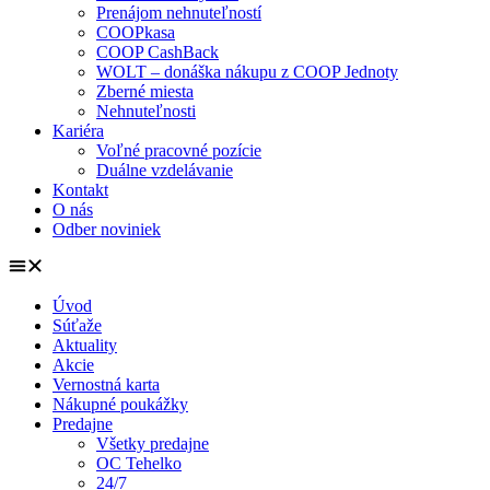
Prenájom nehnuteľností
COOPkasa
COOP CashBack
WOLT – donáška nákupu z COOP Jednoty
Zberné miesta
Nehnuteľnosti
Kariéra
Voľné pracovné pozície
Duálne vzdelávanie
Kontakt
O nás
Odber noviniek
Úvod
Súťaže
Aktuality
Akcie
Vernostná karta
Nákupné poukážky
Predajne
Všetky predajne
OC Tehelko
24/7