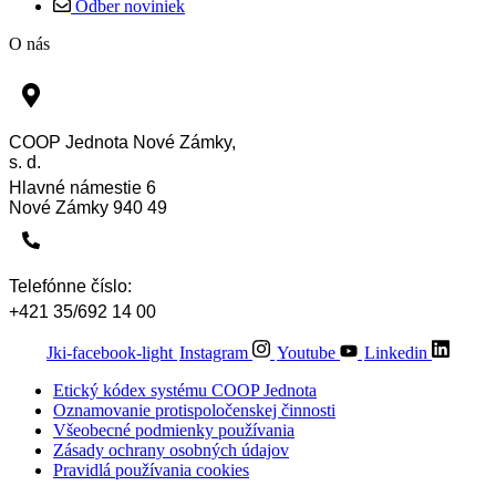
Odber noviniek
O nás
COOP Jednota Nové Zámky,
s. d.
Hlavné námestie 6
Nové Zámky 940 49
Telefónne číslo:
+421 35/692 14 00
Jki-facebook-light
Instagram
Youtube
Linkedin
Etický kódex systému COOP Jednota
Oznamovanie protispoločenskej činnosti
Všeobecné podmienky používania
Zásady ochrany osobných údajov
Pravidlá používania cookies