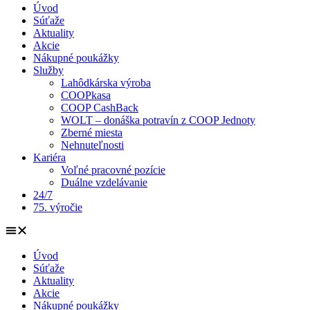
Úvod
Súťaže
Aktuality
Akcie
Nákupné poukážky
Služby
Lahôdkárska výroba
COOPkasa
COOP CashBack
WOLT – donáška potravín z COOP Jednoty
Zberné miesta
Nehnuteľnosti
Kariéra
Voľné pracovné pozície
Duálne vzdelávanie
24/7
75. výročie
Úvod
Súťaže
Aktuality
Akcie
Nákupné poukážky