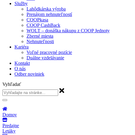
Služby
Lahôdkárska výroba
Prenájom nehnuteľností
COOPkasa
COOP CashBack
WOLT – donáška nákupu z COOP Jednoty
Zberné miesta
Nehnuteľnosti
Kariéra
Voľné pracovné pozície
Duálne vzdelávanie
Kontakt
O nás
Odber noviniek
Vyhľadať
Domov
Predajne
Letáky