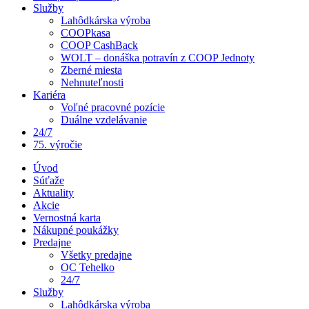
Služby
Lahôdkárska výroba
COOPkasa
COOP CashBack
WOLT – donáška potravín z COOP Jednoty
Zberné miesta
Nehnuteľnosti
Kariéra
Voľné pracovné pozície
Duálne vzdelávanie
24/7
75. výročie
Úvod
Súťaže
Aktuality
Akcie
Vernostná karta
Nákupné poukážky
Predajne
Všetky predajne
OC Tehelko
24/7
Služby
Lahôdkárska výroba