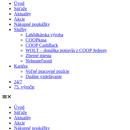
Úvod
Súťaže
Aktuality
Akcie
Nákupné poukážky
Služby
Lahôdkárska výroba
COOPkasa
COOP CashBack
WOLT – donáška potravín z COOP Jednoty
Zberné miesta
Nehnuteľnosti
Kariéra
Voľné pracovné pozície
Duálne vzdelávanie
24/7
75. výročie
Úvod
Súťaže
Aktuality
Akcie
Nákupné poukážky