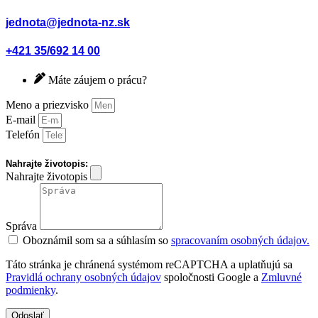
jednota@jednota-nz.sk
+421 35/692 14 00
Máte záujem o prácu?
Meno a priezvisko
E-mail
Telefón
Nahrajte životopis:
Nahrajte životopis
Správa
Oboznámil som sa a súhlasím so
spracovaním osobných údajov.
Táto stránka je chránená systémom reCAPTCHA a uplatňujú sa
Pravidlá ochrany osobných údajov
spoločnosti Google a
Zmluvné
podmienky
.
Odoslať