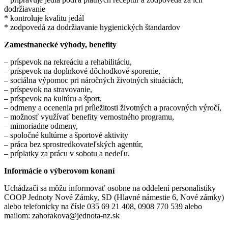
dodržiavanie
* kontroluje kvalitu jedál
* zodpovedá za dodržiavanie hygienických štandardov
Zamestnanecké výhody, benefity
– príspevok na rekreáciu a rehabilitáciu,
– príspevok na doplnkové dôchodkové sporenie,
– sociálna výpomoc pri náročných životných situáciách,
– príspevok na stravovanie,
– príspevok na kultúru a šport,
– odmeny a ocenenia pri príležitosti životných a pracovných výročí,
– možnosť využívať benefity vernostného programu,
– mimoriadne odmeny,
– spoločné kultúrne a športové aktivity
– práca bez sprostredkovateľských agentúr,
– príplatky za prácu v sobotu a nedeľu.
Informácie o výberovom konaní
Uchádzači sa môžu informovať osobne na oddelení personalistiky
COOP Jednoty Nové Zámky, SD (Hlavné námestie 6, Nové zámky)
alebo telefonicky na čísle 035 69 21 408, 0908 770 539 alebo
mailom: zahorakova@jednota-nz.sk