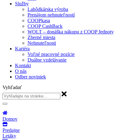
Služby
Lahôdkárska výroba
Prenájom nehnuteľností
COOPkasa
COOP CashBack
WOLT – donáška nákupu z COOP Jednoty
Zberné miesta
Nehnuteľnosti
Kariéra
Voľné pracovné pozície
Duálne vzdelávanie
Kontakt
O nás
Odber noviniek
Vyhľadať
Domov
Predajne
Letáky