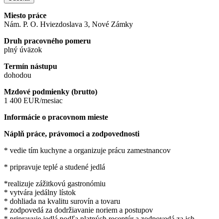
Miesto práce
Nám. P. O. Hviezdoslava 3, Nové Zámky
Druh pracovného pomeru
plný úväzok
Termín nástupu
dohodou
Mzdové podmienky (brutto)
1 400 EUR/mesiac
Informácie o pracovnom mieste
Náplň práce, právomoci a zodpovednosti
* vedie tím kuchyne a organizuje prácu zamestnancov
* pripravuje teplé a studené jedlá
*realizuje zážitkovú gastronómiu
* vytvára jedálny lístok
* dohliada na kvalitu surovín a tovaru
* zodpovedá za dodržiavanie noriem a postupov
* pripravuje jedlá podľa platných receptúr a zodpovedá za ich