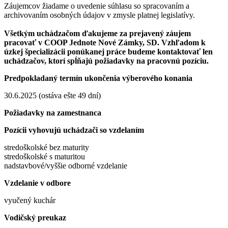
Záujemcov žiadame o uvedenie súhlasu so spracovaním a
archivovaním osobných údajov v zmysle platnej legislatívy.
Všetkým uchádzačom ďakujeme za prejavený záujem
pracovať v COOP Jednote Nové Zámky, SD. Vzhľadom k
úzkej špecializácii ponúkanej práce budeme kontaktovať len
uchádzačov, ktorí spĺňajú požiadavky na pracovnú pozíciu.
Predpokladaný termín ukončenia výberového konania
30.6.2025 (ostáva ešte 49 dní)
Požiadavky na zamestnanca
Pozícii vyhovujú uchádzači so vzdelaním
stredoškolské bez maturity
stredoškolské s maturitou
nadstavbové/vyššie odborné vzdelanie
Vzdelanie v odbore
vyučený kuchár
Vodičský preukaz