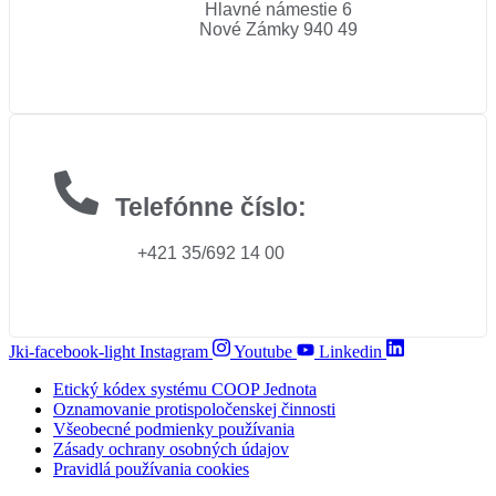
Hlavné námestie 6
Nové Zámky 940 49
Telefónne číslo:
+421 35/692 14 00
Jki-facebook-light
Instagram
Youtube
Linkedin
Etický kódex systému COOP Jednota
Oznamovanie protispoločenskej činnosti
Všeobecné podmienky používania
Zásady ochrany osobných údajov
Pravidlá používania cookies