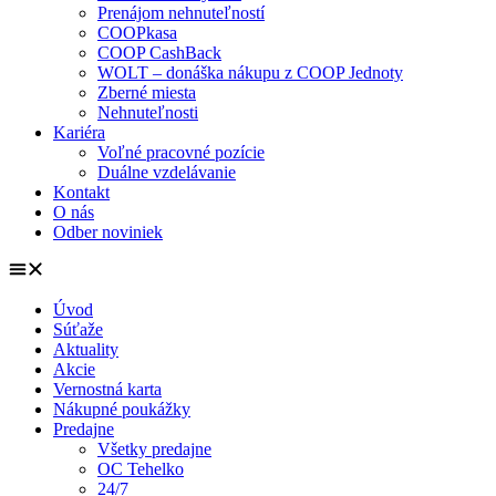
Prenájom nehnuteľností
COOPkasa
COOP CashBack
WOLT – donáška nákupu z COOP Jednoty
Zberné miesta
Nehnuteľnosti
Kariéra
Voľné pracovné pozície
Duálne vzdelávanie
Kontakt
O nás
Odber noviniek
Úvod
Súťaže
Aktuality
Akcie
Vernostná karta
Nákupné poukážky
Predajne
Všetky predajne
OC Tehelko
24/7