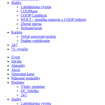
Služby
Lahôdkárska výroba
COOPkasa
COOP CashBack
WOLT – donáška potravín z COOP Jednoty
Zberné miesta
Nehnuteľnosti
Kariéra
Voľné pracovné pozície
Duálne vzdelávanie
24/7
75. výročie
Úvod
Súťaže
Aktuality
Akcie
Vernostná karta
Nákupné poukážky
Predajne
Všetky predajne
OC Tehelko
24/7
Služby
Lahôdkárska výroba