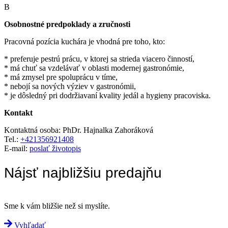
B
Osobnostné predpoklady a zručnosti
Pracovná pozícia kuchára je vhodná pre toho, kto:
* preferuje pestrú prácu, v ktorej sa strieda viacero činností,
* má chuť sa vzdelávať v oblasti modernej gastronómie,
* má zmysel pre spoluprácu v tíme,
* nebojí sa nových výziev v gastronómii,
* je dôsledný pri dodržiavaní kvality jedál a hygieny pracoviska.
Kontakt
Kontaktná osoba: PhDr. Hajnalka Zahoráková
Tel.:
+421356921408
E-mail:
poslať životopis
Nájsť najbližšiu predajňu
Sme k vám bližšie než si myslíte.
Vyhľadať