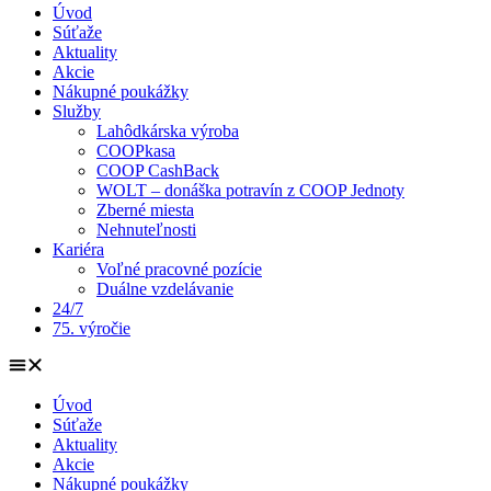
Úvod
Súťaže
Aktuality
Akcie
Nákupné poukážky
Služby
Lahôdkárska výroba
COOPkasa
COOP CashBack
WOLT – donáška potravín z COOP Jednoty
Zberné miesta
Nehnuteľnosti
Kariéra
Voľné pracovné pozície
Duálne vzdelávanie
24/7
75. výročie
Úvod
Súťaže
Aktuality
Akcie
Nákupné poukážky