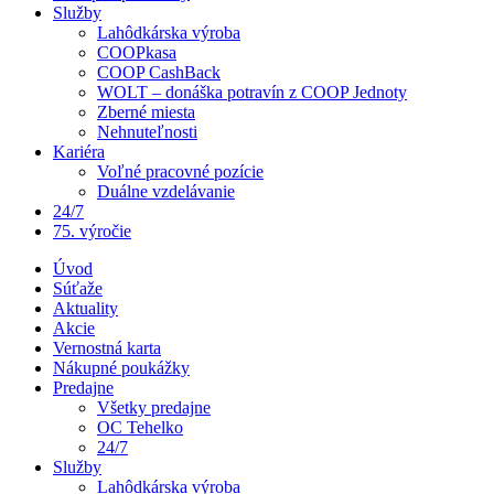
Služby
Lahôdkárska výroba
COOPkasa
COOP CashBack
WOLT – donáška potravín z COOP Jednoty
Zberné miesta
Nehnuteľnosti
Kariéra
Voľné pracovné pozície
Duálne vzdelávanie
24/7
75. výročie
Úvod
Súťaže
Aktuality
Akcie
Vernostná karta
Nákupné poukážky
Predajne
Všetky predajne
OC Tehelko
24/7
Služby
Lahôdkárska výroba