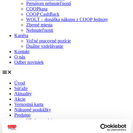
Prenájom nehnuteľností
COOPkasa
COOP CashBack
WOLT – donáška nákupu z COOP Jednoty
Zberné miesta
Nehnuteľnosti
Kariéra
Voľné pracovné pozície
Duálne vzdelávanie
Kontakt
O nás
Odber noviniek
Úvod
Súťaže
Aktuality
Akcie
Vernostná karta
Nákupné poukážky
Predajne
Všetky predajne
OC Tehelko
24/7