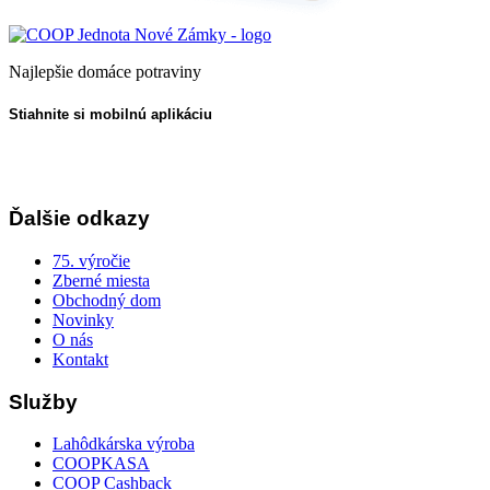
Najlepšie domáce potraviny
Stiahnite si mobilnú aplikáciu
Ďalšie odkazy
75. výročie
Zberné miesta
Obchodný dom
Novinky
O nás
Kontakt
Služby
Lahôdkárska výroba
COOPKASA
COOP Cashback