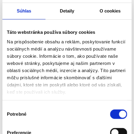
Služby
Lahôdkárska výroba
Súhlas
Detaily
O cookies
Prenájom nehnuteľností
COOPkasa
COOP CashBack
WOLT – donáška nákupu z COOP Jednoty
Táto webstránka používa súbory cookies
Zberné miesta
Nehnuteľnosti
Na prispôsobenie obsahu a reklám, poskytovanie funkcií
Kariéra
sociálnych médií a analýzu návštevnosti používame
Voľné pracovné pozície
súbory cookie. Informácie o tom, ako používate naše
Duálne vzdelávanie
Kontakt
webové stránky, poskytujeme aj našim partnerom v
O nás
oblasti sociálnych médií, inzercie a analýzy. Títo partneri
Odber noviniek
môžu príslušné informácie skombinovať s ďalšími
Vyhľadať
údajmi, ktoré ste im poskytli alebo ktoré od vás získali,
keď ste používali ich služby.
Výber
Domov
Potrebné
súhlasu
Predajne
Letáky
Preferencie