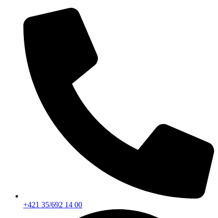
Preskočiť
na
obsah
+421 35/692 14 00