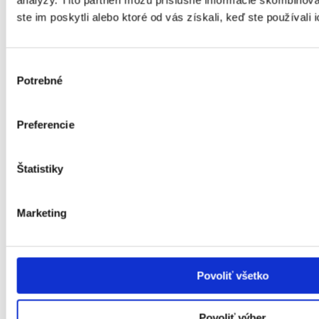
analýzy. Títo partneri môžu príslušné informácie skombinova
ste im poskytli alebo ktoré od vás získali, keď ste používali 
Výber
Potrebné
súhlasu
Preferencie
Štatistiky
Marketing
Povoliť všetko
Povoliť výber