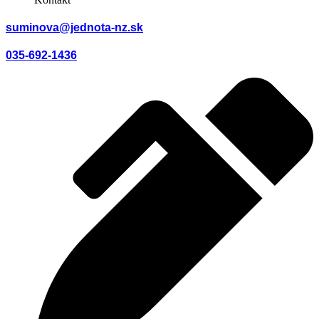
suminova@jednota-nz.sk
035-692-1436