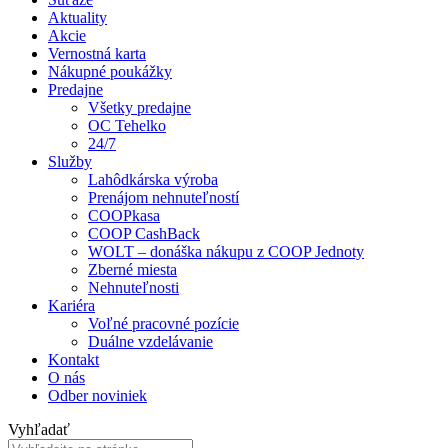
Aktuality
Akcie
Vernostná karta
Nákupné poukážky
Predajne
Všetky predajne
OC Tehelko
24/7
Služby
Lahôdkárska výroba
Prenájom nehnuteľností
COOPkasa
COOP CashBack
WOLT – donáška nákupu z COOP Jednoty
Zberné miesta
Nehnuteľnosti
Kariéra
Voľné pracovné pozície
Duálne vzdelávanie
Kontakt
O nás
Odber noviniek
Vyhľadať