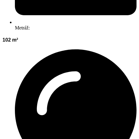
Metráž:
102 m²