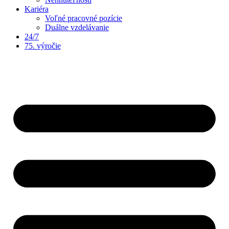
Kariéra
Voľné pracovné pozície
Duálne vzdelávanie
24/7
75. výročie