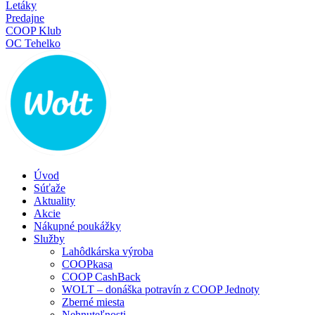
Letáky
Predajne
COOP Klub
OC Tehelko
Úvod
Súťaže
Aktuality
Akcie
Nákupné poukážky
Služby
Lahôdkárska výroba
COOPkasa
COOP CashBack
WOLT – donáška potravín z COOP Jednoty
Zberné miesta
Nehnuteľnosti