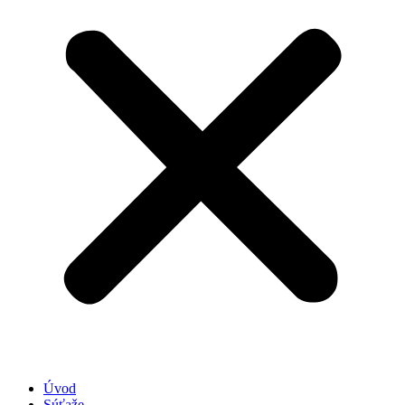
Úvod
Súťaže