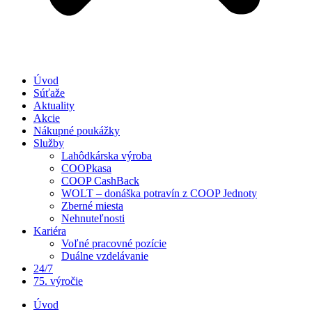
Úvod
Súťaže
Aktuality
Akcie
Nákupné poukážky
Služby
Lahôdkárska výroba
COOPkasa
COOP CashBack
WOLT – donáška potravín z COOP Jednoty
Zberné miesta
Nehnuteľnosti
Kariéra
Voľné pracovné pozície
Duálne vzdelávanie
24/7
75. výročie
Úvod