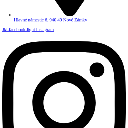
Hlavné námestie 6, 940 49 Nové Zámky
Jki-facebook-light
Instagram