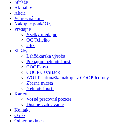
Súťaže
Aktuality
Akcie
Vernostná karta
Nákupné poukážky
Predajne
Všetky predajne
OC Tehelko
24/7
Služby
Lahôdkárska výroba
Prenájom nehnuteľností
COOPkasa
COOP CashBack
WOLT – donáška nákupu z COOP Jednoty
Zberné miesta
Nehnuteľnosti
Kariéra
Voľné pracovné pozície
Duálne vzdelávanie
Kontakt
O nás
Odber noviniek