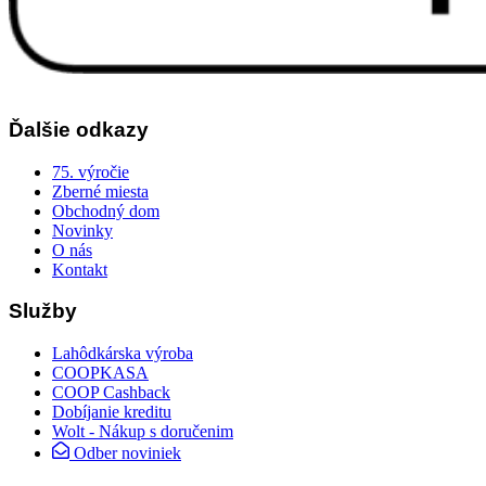
Ďalšie odkazy
75. výročie
Zberné miesta
Obchodný dom
Novinky
O nás
Kontakt
Služby
Lahôdkárska výroba
COOPKASA
COOP Cashback
Dobíjanie kreditu
Wolt - Nákup s doručenim
Odber noviniek