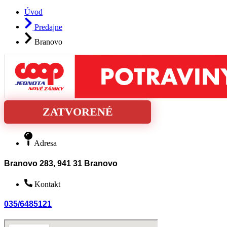
Úvod
Predajne
Branovo
ZATVORENÉ
Adresa
Branovo 283, 941 31 Branovo
Kontakt
035/6485121