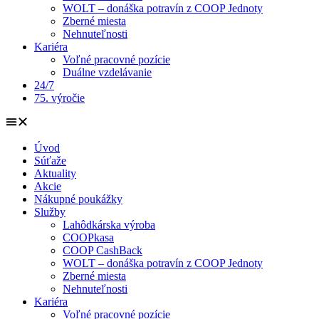
WOLT – donáška potravín z COOP Jednoty
Zberné miesta
Nehnuteľnosti
Kariéra
Voľné pracovné pozície
Duálne vzdelávanie
24/7
75. výročie
Úvod
Súťaže
Aktuality
Akcie
Nákupné poukážky
Služby
Lahôdkárska výroba
COOPkasa
COOP CashBack
WOLT – donáška potravín z COOP Jednoty
Zberné miesta
Nehnuteľnosti
Kariéra
Voľné pracovné pozície