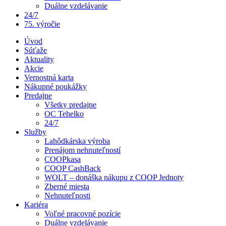
Duálne vzdelávanie
24/7
75. výročie
Úvod
Súťaže
Aktuality
Akcie
Vernostná karta
Nákupné poukážky
Predajne
Všetky predajne
OC Tehelko
24/7
Služby
Lahôdkárska výroba
Prenájom nehnuteľností
COOPkasa
COOP CashBack
WOLT – donáška nákupu z COOP Jednoty
Zberné miesta
Nehnuteľnosti
Kariéra
Voľné pracovné pozície
Duálne vzdelávanie