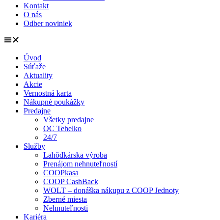
Kontakt
O nás
Odber noviniek
Úvod
Súťaže
Aktuality
Akcie
Vernostná karta
Nákupné poukážky
Predajne
Všetky predajne
OC Tehelko
24/7
Služby
Lahôdkárska výroba
Prenájom nehnuteľností
COOPkasa
COOP CashBack
WOLT – donáška nákupu z COOP Jednoty
Zberné miesta
Nehnuteľnosti
Kariéra