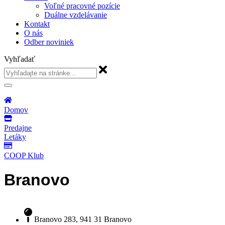
Voľné pracovné pozície
Duálne vzdelávanie
Kontakt
O nás
Odber noviniek
Vyhľadať
Domov
Predajne
Letáky
COOP Klub
Branovo
Branovo 283, 941 31 Branovo