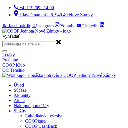
Preskočiť
+421 35/692 14 00
na
Hlavné námestie 6, 940 49 Nové Zámky
obsah
Jki-facebook-light
Instagram
Youtube
Linkedin
Vyhľadať
Letáky
Predajne
COOP Klub
OC Tehelko
Úvod
Súťaže
Aktuality
Akcie
Nákupné poukážky
Služby
Lahôdkárska výroba
COOPkasa
COOP CashBack