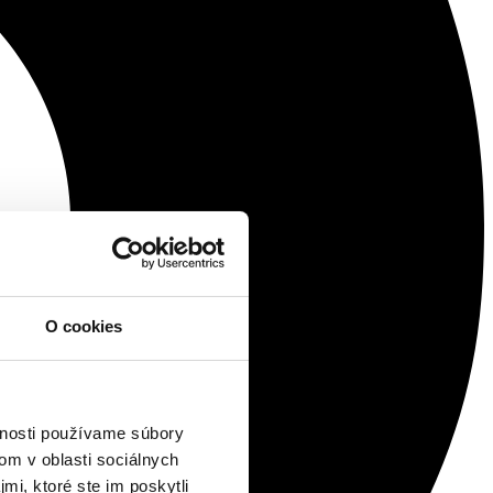
O cookies
vnosti používame súbory
om v oblasti sociálnych
mi, ktoré ste im poskytli