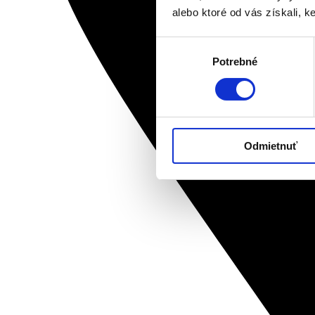
alebo ktoré od vás získali, ke
Výber
Potrebné
súhlasu
Odmietnuť