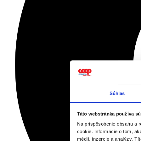
Súhlas
Táto webstránka používa sú
Na prispôsobenie obsahu a r
cookie. Informácie o tom, ak
médií, inzercie a analýzy. Tí