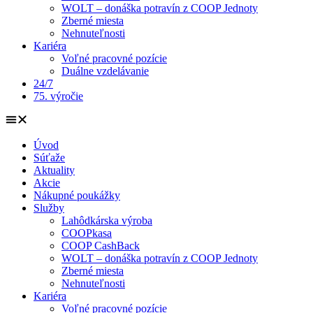
WOLT – donáška potravín z COOP Jednoty
Zberné miesta
Nehnuteľnosti
Kariéra
Voľné pracovné pozície
Duálne vzdelávanie
24/7
75. výročie
Úvod
Súťaže
Aktuality
Akcie
Nákupné poukážky
Služby
Lahôdkárska výroba
COOPkasa
COOP CashBack
WOLT – donáška potravín z COOP Jednoty
Zberné miesta
Nehnuteľnosti
Kariéra
Voľné pracovné pozície