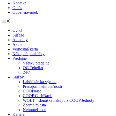
Kontakt
O nás
Odber noviniek
Úvod
Súťaže
Aktuality
Akcie
Vernostná karta
Nákupné poukážky
Predajne
Všetky predajne
OC Tehelko
24/7
Služby
Lahôdkárska výroba
Prenájom nehnuteľností
COOPkasa
COOP CashBack
WOLT – donáška nákupu z COOP Jednoty
Zberné miesta
Nehnuteľnosti
Kariéra