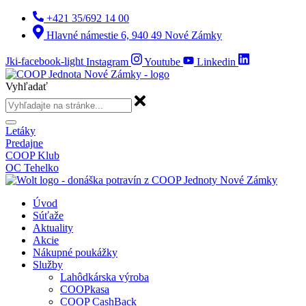
Preskočiť
+421 35/692 14 00
na
Hlavné námestie 6, 940 49 Nové Zámky
obsah
Jki-facebook-light
Instagram
Youtube
Linkedin
Vyhľadať
Letáky
Predajne
COOP Klub
OC Tehelko
Úvod
Súťaže
Aktuality
Akcie
Nákupné poukážky
Služby
Lahôdkárska výroba
COOPkasa
COOP CashBack