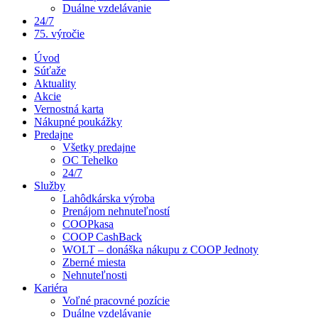
Duálne vzdelávanie
24/7
75. výročie
Úvod
Súťaže
Aktuality
Akcie
Vernostná karta
Nákupné poukážky
Predajne
Všetky predajne
OC Tehelko
24/7
Služby
Lahôdkárska výroba
Prenájom nehnuteľností
COOPkasa
COOP CashBack
WOLT – donáška nákupu z COOP Jednoty
Zberné miesta
Nehnuteľnosti
Kariéra
Voľné pracovné pozície
Duálne vzdelávanie