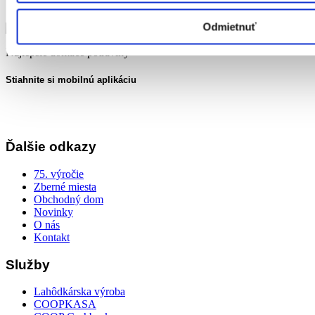
Odmietnuť
Najlepšie domáce potraviny
Stiahnite si mobilnú aplikáciu
Ďalšie odkazy
75. výročie
Zberné miesta
Obchodný dom
Novinky
O nás
Kontakt
Služby
Lahôdkárska výroba
COOPKASA