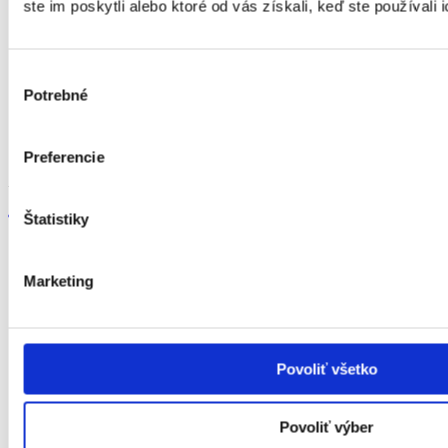
ste im poskytli alebo ktoré od vás získali, keď ste používali 
Výber
Potrebné
súhlasu
Ušetrite s COOP Klub
Preferencie
Zbierajte skvelé zľavy a ušetrite.
Štatistiky
Zistiť viac
Marketing
Povoliť všetko
Povoliť výber