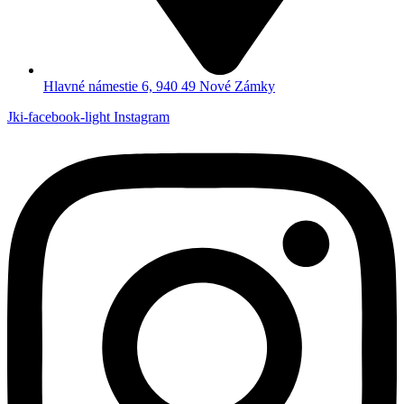
Hlavné námestie 6, 940 49 Nové Zámky
Jki-facebook-light
Instagram