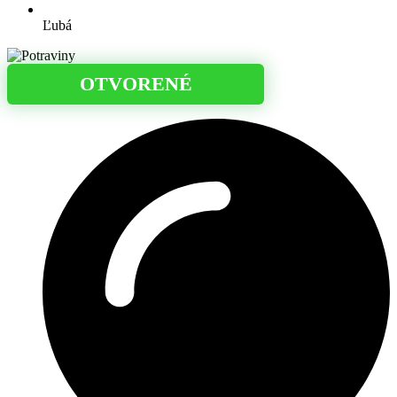
Ľubá
OTVORENÉ