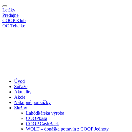
Letáky
Predajne
COOP Klub
OC Tehelko
Úvod
Súťaže
Aktuality
Akcie
Nákupné poukážky
Služby
Lahôdkárska výroba
COOPkasa
COOP CashBack
WOLT – donáška potravín z COOP Jednoty