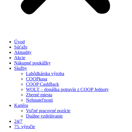
Úvod
Súťaže
Aktuality
Akcie
Nákupné poukážky
Služby
Lahôdkárska výroba
COOPkasa
COOP CashBack
WOLT – donáška potravín z COOP Jednoty
Zberné miesta
Nehnuteľnosti
Kariéra
Voľné pracovné pozície
Duálne vzdelávanie
24/7
75. výročie