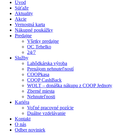
Úvod
Súťaže
Aktuality
Akcie
Vernostná karta
Nákupné poukážky
Predajne
Všetky predajne
OC Tehelko
24/7
Služby
Lahôdkárska výroba
Prenájom nehnuteľností
COOPkasa
COOP CashBack
WOLT – donáška nákupu z COOP Jednoty
Zberné miesta
Nehnuteľnosti
Kariéra
Voľné pracovné pozície
Duálne vzdelávanie
Kontakt
O nás
Odber noviniek