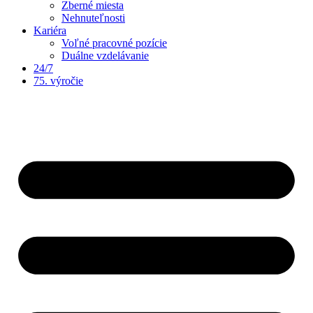
Zberné miesta
Nehnuteľnosti
Kariéra
Voľné pracovné pozície
Duálne vzdelávanie
24/7
75. výročie