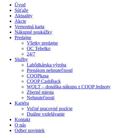
Úvod
Súťaže
Aktuality
Akcie
Vernostná karta
Nákupné poukážky
Predajne
Všetky predajne
OC Tehelko
24/7
Služby
Lahôdkárska výroba
Prenájom nehnuteľností
COOPkasa
COOP CashBack
WOLT – donáška nákupu z COOP Jednoty
Zberné miesta
Nehnuteľnosti
Kariéra
Voľné pracovné pozície
Duálne vzdelávanie
Kontakt
O nás
Odber noviniek