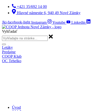
Preskočiť
+421 35/692 14 00
na
Hlavné námestie 6, 940 49 Nové Zámky
obsah
Jki-facebook-light
Instagram
Youtube
Linkedin
Vyhľadať
Letáky
Predajne
COOP Klub
OC Tehelko
Úvod