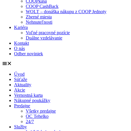
COOPkasa
COOP CashBack
WOLT – donáška nákupu z COOP Jednoty
Zberné miesta
Nehnuteľnosti
Kariéra
Voľné pracovné pozície
Duálne vzdelávanie
Kontakt
O nás
Odber noviniek
Úvod
Súťaže
Aktuality
Akcie
Vernostná karta
Nákupné poukážky
Predajne
Všetky predajne
OC Tehelko
24/7
Služby