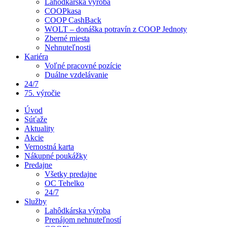
Lahôdkárska výroba
COOPkasa
COOP CashBack
WOLT – donáška potravín z COOP Jednoty
Zberné miesta
Nehnuteľnosti
Kariéra
Voľné pracovné pozície
Duálne vzdelávanie
24/7
75. výročie
Úvod
Súťaže
Aktuality
Akcie
Vernostná karta
Nákupné poukážky
Predajne
Všetky predajne
OC Tehelko
24/7
Služby
Lahôdkárska výroba
Prenájom nehnuteľností