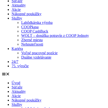
Súťaže
Aktuality
Akcie
Nákupné poukážky
Služby
Lahôdkárska výroba
COOPkasa
COOP CashBack
WOLT – donáška potravín z COOP Jednoty
Zberné miesta
Nehnuteľnosti
Kariéra
Voľné pracovné pozície
Duálne vzdelávanie
24/7
75. výročie
Úvod
Súťaže
Aktuality
Akcie
Nákupné poukážky
Služby