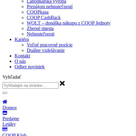
Lahôdkárska výroba
Prenájom nehnuteľností
COOPkasa
COOP CashBack
WOLT – donáška nákupu z COOP Jednoty
Zberné miesta
Nehnuteľnosti
Kariéra
Voľné pracovné pozície
Duálne vzdelávanie
Kontakt
O nás
Odber noviniek
Vyhľadať
Domov
Predajne
Letáky
COOP Klub