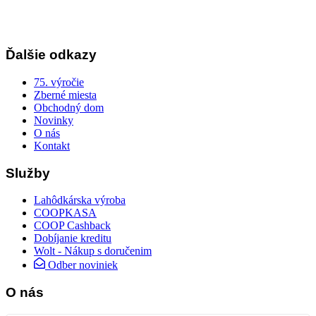
Ďalšie odkazy
75. výročie
Zberné miesta
Obchodný dom
Novinky
O nás
Kontakt
Služby
Lahôdkárska výroba
COOPKASA
COOP Cashback
Dobíjanie kreditu
Wolt - Nákup s doručenim
Odber noviniek
O nás