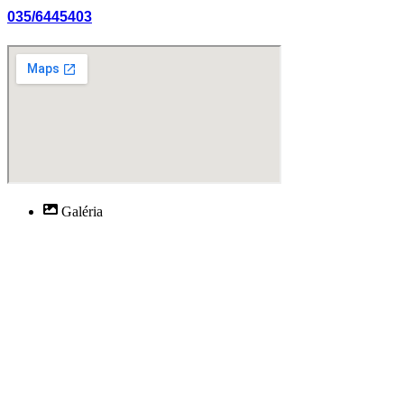
035/6445403
Galéria