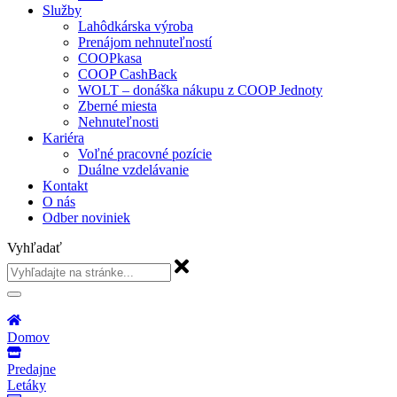
Služby
Lahôdkárska výroba
Prenájom nehnuteľností
COOPkasa
COOP CashBack
WOLT – donáška nákupu z COOP Jednoty
Zberné miesta
Nehnuteľnosti
Kariéra
Voľné pracovné pozície
Duálne vzdelávanie
Kontakt
O nás
Odber noviniek
Vyhľadať
Domov
Predajne
Letáky