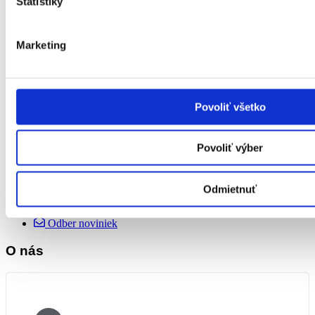
Štatistiky
Ďalšie odkazy
75. výročie
Marketing
Zberné miesta
Obchodný dom
Novinky
O nás
Kontakt
Povoliť všetko
Služby
Povoliť výber
Lahôdkárska výroba
COOPKASA
COOP Cashback
Odmietnuť
Dobíjanie kreditu
Wolt - Nákup s doručenim
Odber noviniek
O nás