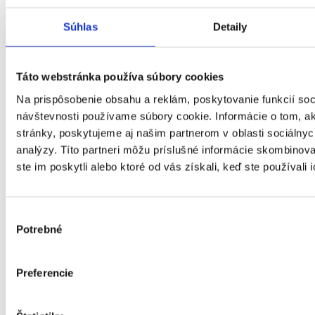
Zistiť viac
Súhlas
Detaily
Najlepšie domáce potraviny
Táto webstránka používa súbory cookies
Stiahnite si mobilnú aplikáciu
Na prispôsobenie obsahu a reklám, poskytovanie funkcií soc
návštevnosti používame súbory cookie. Informácie o tom, 
stránky, poskytujeme aj našim partnerom v oblasti sociálnych
analýzy. Títo partneri môžu príslušné informácie skombinova
ste im poskytli alebo ktoré od vás získali, keď ste používali 
Výber
Potrebné
súhlasu
Preferencie