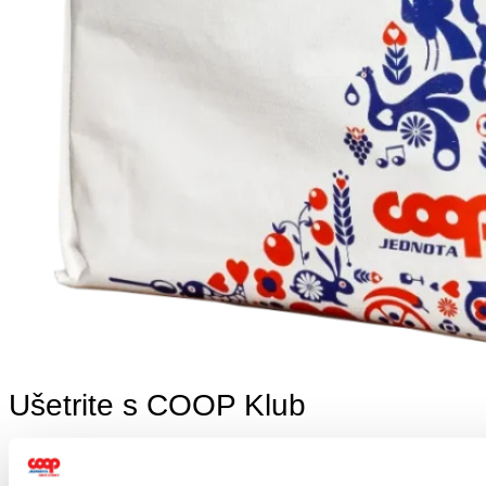
Ušetrite s COOP Klub
Zbierajte skvelé zľavy a ušetrite.