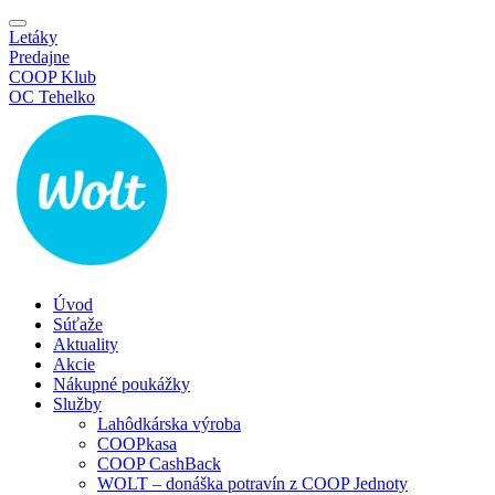
Letáky
Predajne
COOP Klub
OC Tehelko
Úvod
Súťaže
Aktuality
Akcie
Nákupné poukážky
Služby
Lahôdkárska výroba
COOPkasa
COOP CashBack
WOLT – donáška potravín z COOP Jednoty