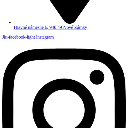
Hlavné námestie 6, 940 49 Nové Zámky
Jki-facebook-light
Instagram