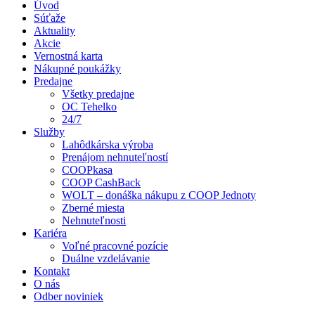
Úvod
Súťaže
Aktuality
Akcie
Vernostná karta
Nákupné poukážky
Predajne
Všetky predajne
OC Tehelko
24/7
Služby
Lahôdkárska výroba
Prenájom nehnuteľností
COOPkasa
COOP CashBack
WOLT – donáška nákupu z COOP Jednoty
Zberné miesta
Nehnuteľnosti
Kariéra
Voľné pracovné pozície
Duálne vzdelávanie
Kontakt
O nás
Odber noviniek