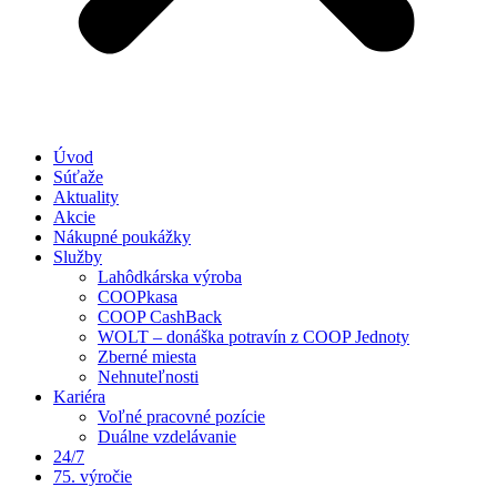
Úvod
Súťaže
Aktuality
Akcie
Nákupné poukážky
Služby
Lahôdkárska výroba
COOPkasa
COOP CashBack
WOLT – donáška potravín z COOP Jednoty
Zberné miesta
Nehnuteľnosti
Kariéra
Voľné pracovné pozície
Duálne vzdelávanie
24/7
75. výročie