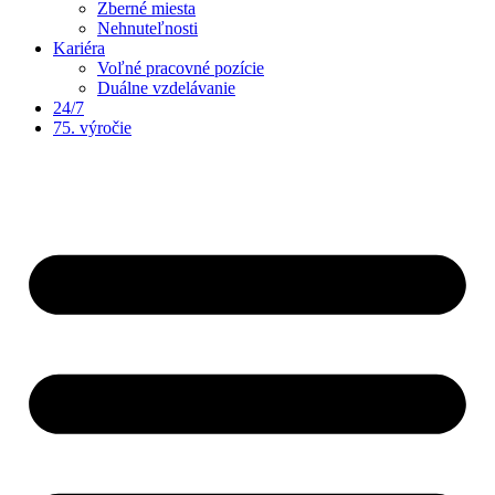
Zberné miesta
Nehnuteľnosti
Kariéra
Voľné pracovné pozície
Duálne vzdelávanie
24/7
75. výročie