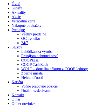
Úvod
Súťaže
Aktuality
Akcie
Vernostná karta
Nákupné poukážky
Predajne
Všetky predajne
OC Tehelko
24/7
Služby
Lahôdkárska výroba
Prenájom nehnuteľností
COOPkasa
COOP CashBack
WOLT – donáška nákupu z COOP Jednoty
Zberné miesta
Nehnuteľnosti
Kariéra
Voľné pracovné pozície
Duálne vzdelávanie
Kontakt
O nás
Odber noviniek