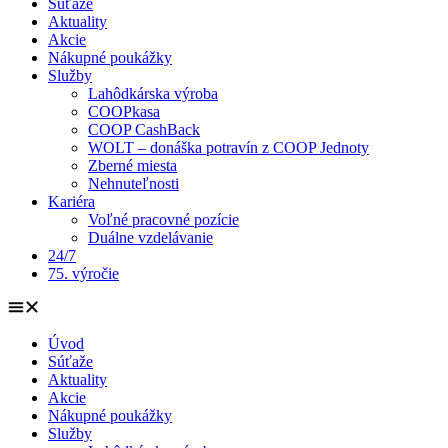
Súťaže
Aktuality
Akcie
Nákupné poukážky
Služby
Lahôdkárska výroba
COOPkasa
COOP CashBack
WOLT – donáška potravín z COOP Jednoty
Zberné miesta
Nehnuteľnosti
Kariéra
Voľné pracovné pozície
Duálne vzdelávanie
24/7
75. výročie
Úvod
Súťaže
Aktuality
Akcie
Nákupné poukážky
Služby