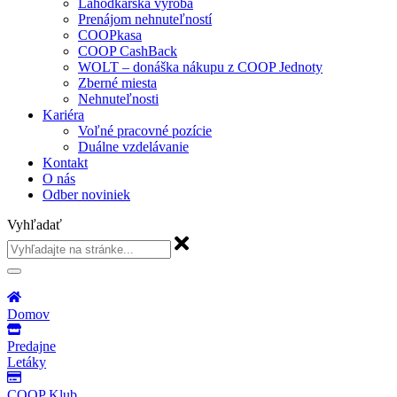
Lahôdkárska výroba
Prenájom nehnuteľností
COOPkasa
COOP CashBack
WOLT – donáška nákupu z COOP Jednoty
Zberné miesta
Nehnuteľnosti
Kariéra
Voľné pracovné pozície
Duálne vzdelávanie
Kontakt
O nás
Odber noviniek
Vyhľadať
Domov
Predajne
Letáky
COOP Klub