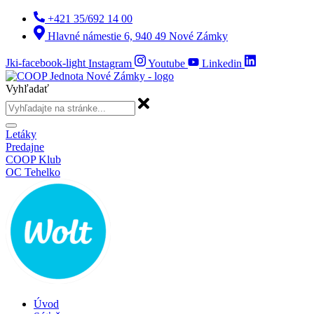
Preskočiť
+421 35/692 14 00
na
Hlavné námestie 6, 940 49 Nové Zámky
obsah
Jki-facebook-light
Instagram
Youtube
Linkedin
Vyhľadať
Letáky
Predajne
COOP Klub
OC Tehelko
Úvod