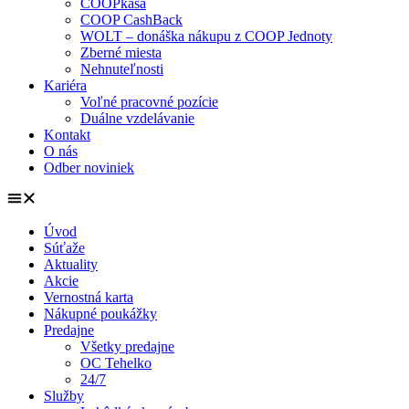
COOPkasa
COOP CashBack
WOLT – donáška nákupu z COOP Jednoty
Zberné miesta
Nehnuteľnosti
Kariéra
Voľné pracovné pozície
Duálne vzdelávanie
Kontakt
O nás
Odber noviniek
Úvod
Súťaže
Aktuality
Akcie
Vernostná karta
Nákupné poukážky
Predajne
Všetky predajne
OC Tehelko
24/7
Služby