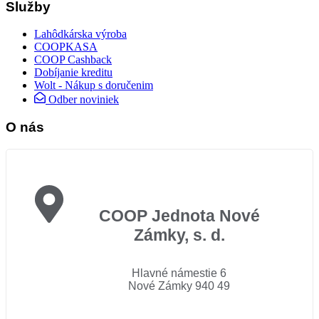
Služby
Lahôdkárska výroba
COOPKASA
COOP Cashback
Dobíjanie kreditu
Wolt - Nákup s doručenim
Odber noviniek
O nás
COOP Jednota Nové
Zámky, s. d.
Hlavné námestie 6
Nové Zámky 940 49