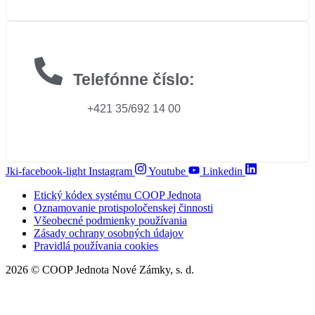
Telefónne číslo:
+421 35/692 14 00
Jki-facebook-light
Instagram
Youtube
Linkedin
Etický kódex systému COOP Jednota
Oznamovanie protispoločenskej činnosti
Všeobecné podmienky používania
Zásady ochrany osobných údajov
Pravidlá používania cookies
2026 © COOP Jednota Nové Zámky, s. d.