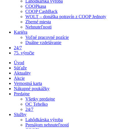
Lahôdkárska výroba
COOPkasa
COOP CashBack
WOLT – donáška potravín z COOP Jednoty
Zberné miesta
Nehnuteľnosti
Kariéra
Voľné pracovné pozície
Duálne vzdelávanie
24/7
75. výročie
Úvod
Súťaže
Aktuality
Akcie
Vernostná karta
Nákupné poukážky
Predajne
Všetky predajne
OC Tehelko
24/7
Služby
Lahôdkárska výroba
Prenájom nehnuteľností