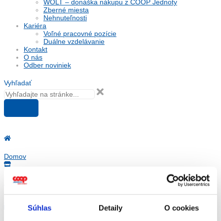
WOLT – donáška nákupu z COOP Jednoty
Zberné miesta
Nehnuteľnosti
Kariéra
Voľné pracovné pozície
Duálne vzdelávanie
Kontakt
O nás
Odber noviniek
Vyhľadať
Domov
Predajne
Letáky
Súhlas
Detaily
O cookies