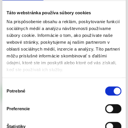
COOP Klub
Táto webstránka používa súbory cookies
Semerovo
Na prispôsobenie obsahu a reklám, poskytovanie funkcií
sociálnych médií a analýzu návštevnosti používame
súbory cookie. Informácie o tom, ako používate naše
webové stránky, poskytujeme aj našim partnerom v
Semerovo 568, 941 32 Semerovo
oblasti sociálnych médií, inzercie a analýzy. Títo partneri
môžu príslušné informácie skombinovať s ďalšími
Úvod
údajmi, ktoré ste im poskytli alebo ktoré od vás získali,
Predajne
keď ste používali ich služby.
Semerovo
Výber
Potrebné
súhlasu
OTVORENÉ
Preferencie
Adresa
Semerovo 568, 941 32 Semerovo
Štatistiky