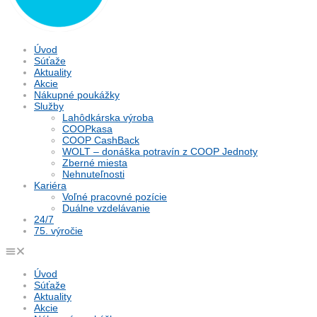
Úvod
Súťaže
Aktuality
Akcie
Nákupné poukážky
Služby
Lahôdkárska výroba
COOPkasa
COOP CashBack
WOLT – donáška potravín z COOP Jednoty
Zberné miesta
Nehnuteľnosti
Kariéra
Voľné pracovné pozície
Duálne vzdelávanie
24/7
75. výročie
Úvod
Súťaže
Aktuality
Akcie