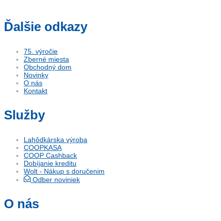
Ďalšie odkazy
75. výročie
Zberné miesta
Obchodný dom
Novinky
O nás
Kontakt
Služby
Lahôdkárska výroba
COOPKASA
COOP Cashback
Dobíjanie kreditu
Wolt - Nákup s doručenim
Odber noviniek
O nás