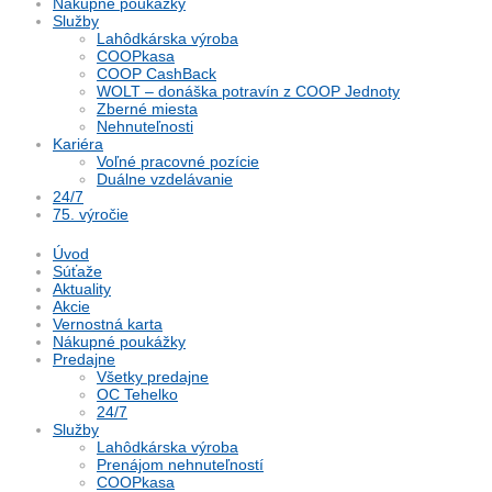
Nákupné poukážky
Služby
Lahôdkárska výroba
COOPkasa
COOP CashBack
WOLT – donáška potravín z COOP Jednoty
Zberné miesta
Nehnuteľnosti
Kariéra
Voľné pracovné pozície
Duálne vzdelávanie
24/7
75. výročie
Úvod
Súťaže
Aktuality
Akcie
Vernostná karta
Nákupné poukážky
Predajne
Všetky predajne
OC Tehelko
24/7
Služby
Lahôdkárska výroba
Prenájom nehnuteľností
COOPkasa