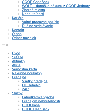
COOP CashBack
WOLT – donáška nákupu z COOP Jednoty
Zberné miesta
Nehnuteľnosti
Kariéra
Voľné pracovné pozície
Duálne vzdelávanie
Kontakt
O nás
Odber noviniek
Úvod
Súťaže
Aktuality
Akcie
Vernostná karta
Nákupné poukážky
Predajne
Všetky predajne
OC Tehelko
24/7
Služby
Lahôdkárska výroba
Prenájom nehnuteľností
COOPkasa
COOP CashBack