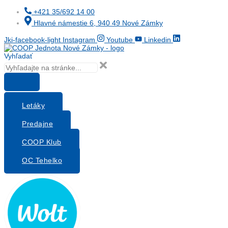
Preskočiť
+421 35/692 14 00
na
Hlavné námestie 6, 940 49 Nové Zámky
obsah
Jki-facebook-light
Instagram
Youtube
Linkedin
Vyhľadať
Letáky
Predajne
COOP Klub
OC Tehelko