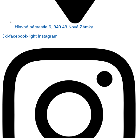
Hlavné námestie 6, 940 49 Nové Zámky
Jki-facebook-light
Instagram