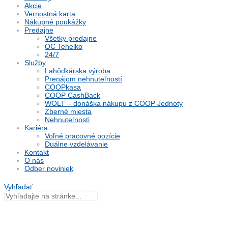
Akcie
Vernostná karta
Nákupné poukážky
Predajne
Všetky predajne
OC Tehelko
24/7
Služby
Lahôdkárska výroba
Prenájom nehnuteľností
COOPkasa
COOP CashBack
WOLT – donáška nákupu z COOP Jednoty
Zberné miesta
Nehnuteľnosti
Kariéra
Voľné pracovné pozície
Duálne vzdelávanie
Kontakt
O nás
Odber noviniek
Vyhľadať