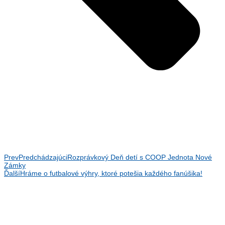
Prev
Predchádzajúci
Rozprávkový Deň detí s COOP Jednota Nové
Zámky
Ďalší
Hráme o futbalové výhry, ktoré potešia každého fanúšika!