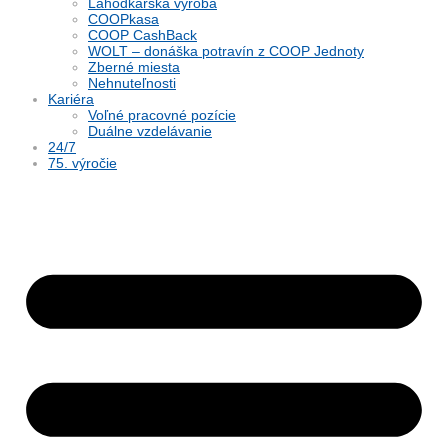
Lahôdkárska výroba
COOPkasa
COOP CashBack
WOLT – donáška potravín z COOP Jednoty
Zberné miesta
Nehnuteľnosti
Kariéra
Voľné pracovné pozície
Duálne vzdelávanie
24/7
75. výročie