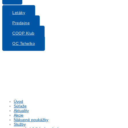
Letáky
Predajne
COOP Klub
OC Tehelko
Úvod
Súťaže
Aktuality
Akcie
Nákupné poukážky
Služby