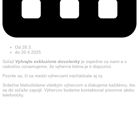
Od 28.3.
do 20.4.2025
Súťaž
Vyhrajte exkluzívne dovolenky
je úspešne za nami a s
radosťou oznamujeme, že výherná listina je k dispozícii.
Pozrite sa, či sa medzi výhercami nachádzate aj vy.
Srdečne blahoželáme všetkým výhercom a ďakujeme každému, kto
sa do súťaže zapojil. Výhercov budeme kontaktovať písomne alebo
telefonicky.