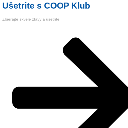
Ušetrite s COOP Klub
Zbierajte skvelé zľavy a ušetrite.