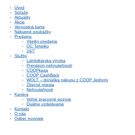
Úvod
Súťaže
Aktuality
Akcie
Vernostná karta
Nákupné poukážky
Predajne
Všetky predajne
OC Tehelko
24/7
Služby
Lahôdkárska výroba
Prenájom nehnuteľností
COOPkasa
COOP CashBack
WOLT – donáška nákupu z COOP Jednoty
Zberné miesta
Nehnuteľnosti
Kariéra
Voľné pracovné pozície
Duálne vzdelávanie
Kontakt
O nás
Odber noviniek