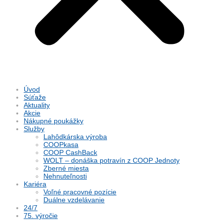
Úvod
Súťaže
Aktuality
Akcie
Nákupné poukážky
Služby
Lahôdkárska výroba
COOPkasa
COOP CashBack
WOLT – donáška potravín z COOP Jednoty
Zberné miesta
Nehnuteľnosti
Kariéra
Voľné pracovné pozície
Duálne vzdelávanie
24/7
75. výročie