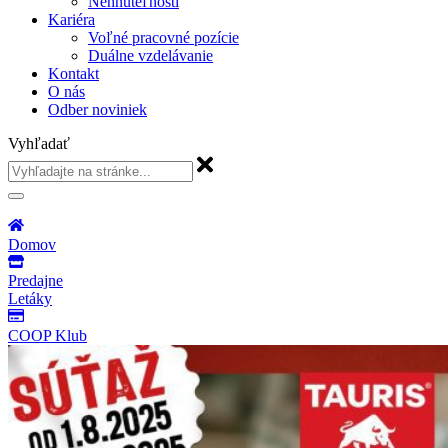
Nehnuteľnosti
Kariéra
Voľné pracovné pozície
Duálne vzdelávanie
Kontakt
O nás
Odber noviniek
Vyhľadať
Domov
Predajne
Letáky
COOP Klub