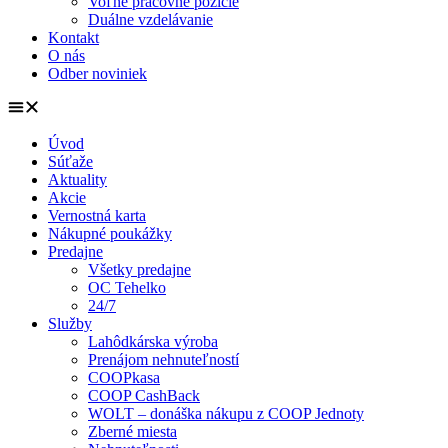
Voľné pracovné pozície
Duálne vzdelávanie
Kontakt
O nás
Odber noviniek
Úvod
Súťaže
Aktuality
Akcie
Vernostná karta
Nákupné poukážky
Predajne
Všetky predajne
OC Tehelko
24/7
Služby
Lahôdkárska výroba
Prenájom nehnuteľností
COOPkasa
COOP CashBack
WOLT – donáška nákupu z COOP Jednoty
Zberné miesta