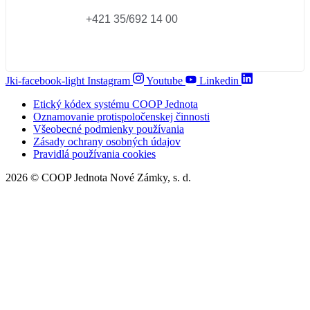
+421 35/692 14 00
Jki-facebook-light
Instagram
Youtube
Linkedin
Etický kódex systému COOP Jednota
Oznamovanie protispoločenskej činnosti
Všeobecné podmienky používania
Zásady ochrany osobných údajov
Pravidlá používania cookies
2026 © COOP Jednota Nové Zámky, s. d.