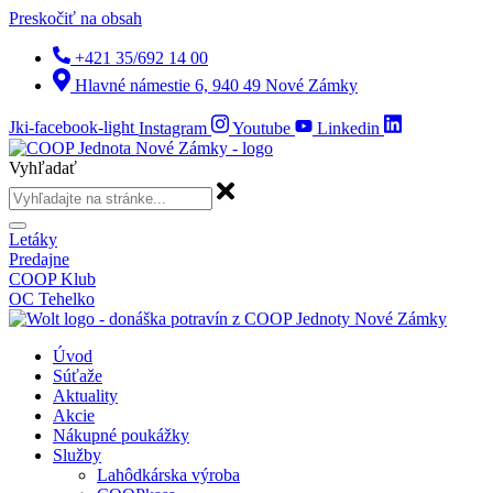
Preskočiť na obsah
+421 35/692 14 00
Hlavné námestie 6, 940 49 Nové Zámky
Jki-facebook-light
Instagram
Youtube
Linkedin
Vyhľadať
Letáky
Predajne
COOP Klub
OC Tehelko
Úvod
Súťaže
Aktuality
Akcie
Nákupné poukážky
Služby
Lahôdkárska výroba