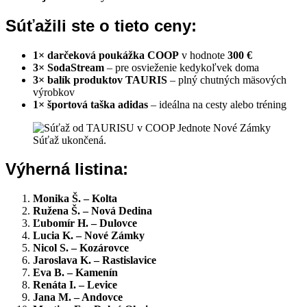
Súťažili ste o tieto ceny:
1× darčeková poukážka COOP
v hodnote
300 €
3× SodaStream
– pre osvieženie kedykoľvek doma
3× balík produktov TAURIS
– plný chutných mäsových
výrobkov
1× športová taška adidas
– ideálna na cesty alebo tréning
Výherná listina:
Monika Š. – Kolta
Ružena Š. – Nová Dedina
Ľubomír H. – Dulovce
Lucia K. – Nové Zámky
Nicol S. – Kozárovce
Jaroslava K. – Rastislavice
Eva B. – Kamenín
Renáta I. – Levice
Jana M. – Andovce