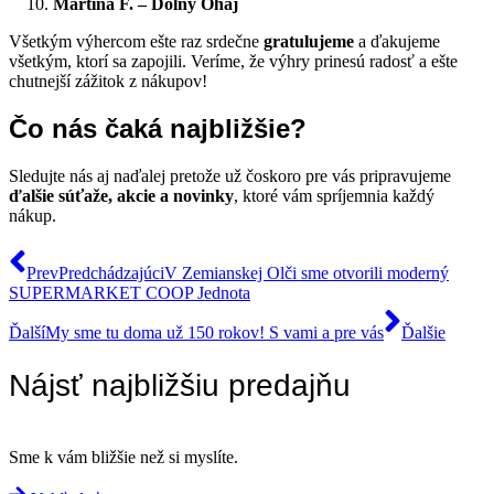
Martina F. – Dolný Ohaj
Všetkým výhercom ešte raz srdečne
gratulujeme
a ďakujeme
všetkým, ktorí sa zapojili. Veríme, že výhry prinesú radosť a ešte
chutnejší zážitok z nákupov!
Čo nás čaká najbližšie?
Sledujte nás aj naďalej pretože už čoskoro pre vás pripravujeme
ďalšie súťaže, akcie a novinky
, ktoré vám spríjemnia každý
nákup.
Prev
Predchádzajúci
V Zemianskej Olči sme otvorili moderný
SUPERMARKET COOP Jednota
Ďalší
My sme tu doma už 150 rokov! S vami a pre vás
Ďalšie
Nájsť najbližšiu predajňu
Sme k vám bližšie než si myslíte.