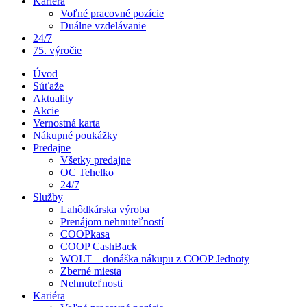
Kariéra
Voľné pracovné pozície
Duálne vzdelávanie
24/7
75. výročie
Úvod
Súťaže
Aktuality
Akcie
Vernostná karta
Nákupné poukážky
Predajne
Všetky predajne
OC Tehelko
24/7
Služby
Lahôdkárska výroba
Prenájom nehnuteľností
COOPkasa
COOP CashBack
WOLT – donáška nákupu z COOP Jednoty
Zberné miesta
Nehnuteľnosti
Kariéra