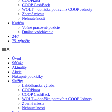
COOPkasa
COOP CashBack
WOLT – donáška potravín z COOP Jednoty
Zberné miesta
Nehnuteľnosti
Kariéra
Voľné pracovné pozície
Duálne vzdelávanie
24/7
75. výročie
Úvod
Súťaže
Aktuality
Akcie
Nákupné poukážky
Služby
Lahôdkárska výroba
COOPkasa
COOP CashBack
WOLT – donáška potravín z COOP Jednoty
Zberné miesta
Nehnuteľnosti