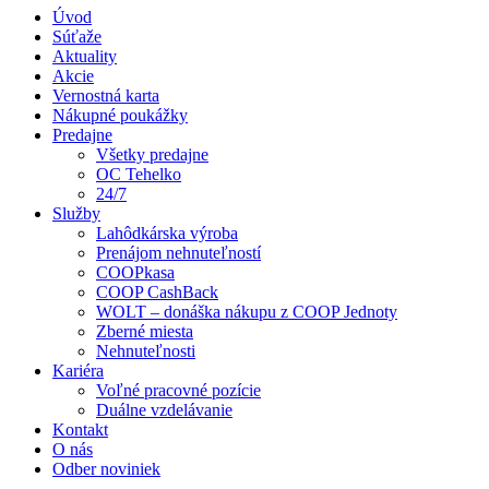
Úvod
Súťaže
Aktuality
Akcie
Vernostná karta
Nákupné poukážky
Predajne
Všetky predajne
OC Tehelko
24/7
Služby
Lahôdkárska výroba
Prenájom nehnuteľností
COOPkasa
COOP CashBack
WOLT – donáška nákupu z COOP Jednoty
Zberné miesta
Nehnuteľnosti
Kariéra
Voľné pracovné pozície
Duálne vzdelávanie
Kontakt
O nás
Odber noviniek