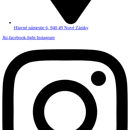
Hlavné námestie 6, 940 49 Nové Zámky
Jki-facebook-light
Instagram