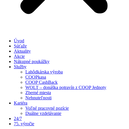
Úvod
Súťaže
Aktuality
Akcie
Nákupné poukážky
Služby
Lahôdkárska výroba
COOPkasa
COOP CashBack
WOLT – donáška potravín z COOP Jednoty
Zberné miesta
Nehnuteľnosti
Kariéra
Voľné pracovné pozície
Duálne vzdelávanie
24/7
75. výročie