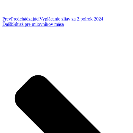
Prev
Predchádzajúci
Vyplácanie zliav za 2.polrok 2024
Ďalší
Súťaž pre milovníkov mäsa