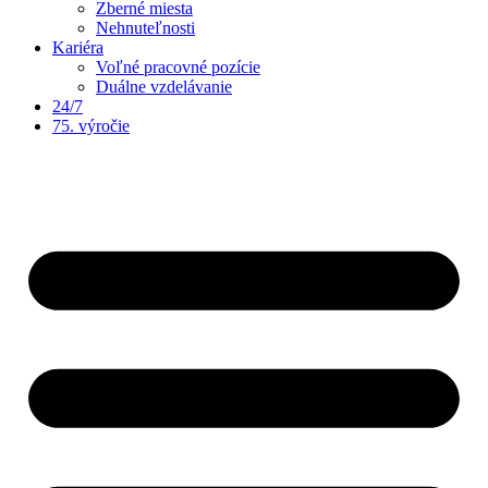
Zberné miesta
Nehnuteľnosti
Kariéra
Voľné pracovné pozície
Duálne vzdelávanie
24/7
75. výročie