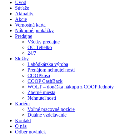
Úvod
Súťaže
Aktuality
Akcie
Vernostná karta
Nákupné poukážky
Predajne
Všetky predajne
OC Tehelko
24/7
Služby
Lahôdkárska výroba
Prenájom nehnuteľností
COOPkasa
COOP CashBack
WOLT – donáška nákupu z COOP Jednoty
Zberné miesta
Nehnuteľnosti
Kariéra
Voľné pracovné pozície
Duálne vzdelávanie
Kontakt
O nás
Odber noviniek