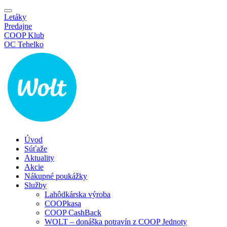
Letáky
Predajne
COOP Klub
OC Tehelko
Úvod
Súťaže
Aktuality
Akcie
Nákupné poukážky
Služby
Lahôdkárska výroba
COOPkasa
COOP CashBack
WOLT – donáška potravín z COOP Jednoty