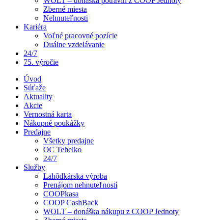
WOLT – donáška potravín z COOP Jednoty
Zberné miesta
Nehnuteľnosti
Kariéra
Voľné pracovné pozície
Duálne vzdelávanie
24/7
75. výročie
Úvod
Súťaže
Aktuality
Akcie
Vernostná karta
Nákupné poukážky
Predajne
Všetky predajne
OC Tehelko
24/7
Služby
Lahôdkárska výroba
Prenájom nehnuteľností
COOPkasa
COOP CashBack
WOLT – donáška nákupu z COOP Jednoty