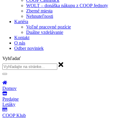
COOP CashBack
WOLT – donáška nákupu z COOP Jednoty
Zberné miesta
Nehnuteľnosti
Kariéra
Voľné pracovné pozície
Duálne vzdelávanie
Kontakt
O nás
Odber noviniek
Vyhľadať
Domov
Predajne
Letáky
COOP Klub