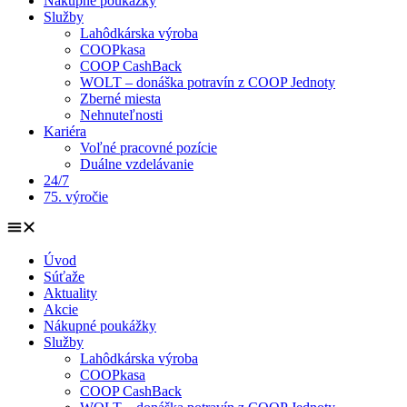
Nákupné poukážky
Služby
Lahôdkárska výroba
COOPkasa
COOP CashBack
WOLT – donáška potravín z COOP Jednoty
Zberné miesta
Nehnuteľnosti
Kariéra
Voľné pracovné pozície
Duálne vzdelávanie
24/7
75. výročie
Úvod
Súťaže
Aktuality
Akcie
Nákupné poukážky
Služby
Lahôdkárska výroba
COOPkasa
COOP CashBack