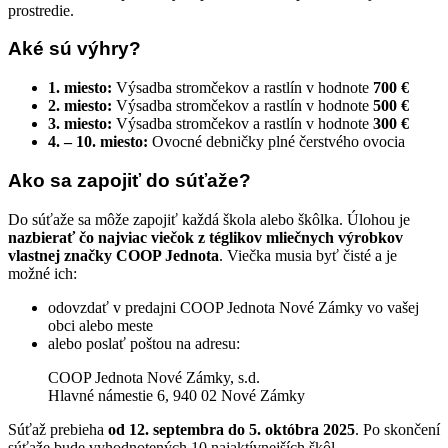
prostredie.
Aké sú výhry?
1. miesto:
Výsadba stromčekov a rastlín v hodnote
700 €
2. miesto:
Výsadba stromčekov a rastlín v hodnote
500 €
3. miesto:
Výsadba stromčekov a rastlín v hodnote
300 €
4. – 10. miesto:
Ovocné debničky plné čerstvého ovocia
Ako sa zapojiť do súťaže?
Do súťaže sa môže zapojiť každá škola alebo škôlka. Úlohou je
nazbierať čo najviac viečok z téglikov mliečnych výrobkov
vlastnej značky COOP Jednota
. Viečka musia byť čisté a je
možné ich:
odovzdať v predajni COOP Jednota Nové Zámky vo vašej
obci alebo meste
alebo poslať poštou na adresu:
COOP Jednota Nové Zámky, s.d.
Hlavné námestie 6, 940 02 Nové Zámky
Súťaž prebieha
od 12. septembra do 5. októbra 2025
. Po skončení
súťaže bude vyhodnotených 10 najaktívnejších škôl.