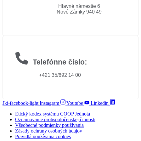
Hlavné námestie 6
Nové Zámky 940 49
Telefónne číslo:
+421 35/692 14 00
Jki-facebook-light
Instagram
Youtube
Linkedin
Etický kódex systému COOP Jednota
Oznamovanie protispoločenskej činnosti
Všeobecné podmienky používania
Zásady ochrany osobných údajov
Pravidlá používania cookies