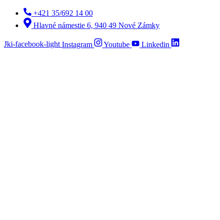
Preskočiť
+421 35/692 14 00
na
Hlavné námestie 6, 940 49 Nové Zámky
obsah
Jki-facebook-light
Instagram
Youtube
Linkedin