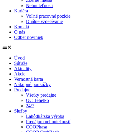
Zberné miesta
Nehnuteľnosti
Kariéra
Voľné pracovné pozície
Duálne vzdelávanie
Kontakt
O nás
Odber noviniek
Úvod
Súťaže
Aktuality
Akcie
Vernostná karta
Nákupné poukážky
Predajne
Všetky predajne
OC Tehelko
24/7
Služby
Lahôdkárska výroba
Prenájom nehnuteľností
COOPkasa