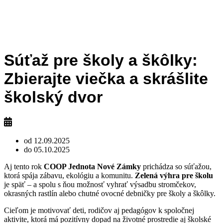
Súťaž pre školy a škôlky:
Zbierajte viečka a skrášlite
školský dvor
od 12.09.2025
do 05.10.2025
Aj tento rok
COOP Jednota Nové Zámky
prichádza so súťažou,
ktorá spája zábavu, ekológiu a komunitu.
Zelená výhra pre školu
je späť – a spolu s ňou možnosť vyhrať výsadbu stromčekov,
okrasných rastlín alebo chutné ovocné debničky pre školy a škôlky.
Cieľom je motivovať deti, rodičov aj pedagógov k spoločnej
aktivite, ktorá má pozitívny dopad na životné prostredie aj školské