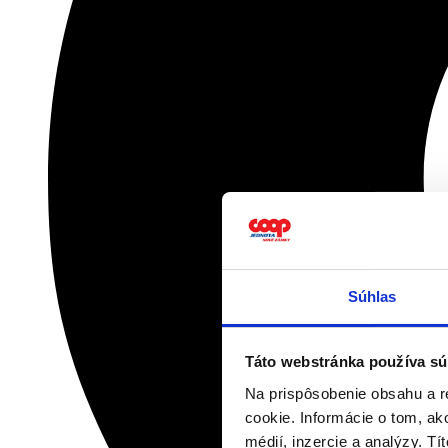
Súhlas
Táto webstránka používa sú
Na prispôsobenie obsahu a r
cookie. Informácie o tom, ak
médií, inzercie a analýzy. Tí