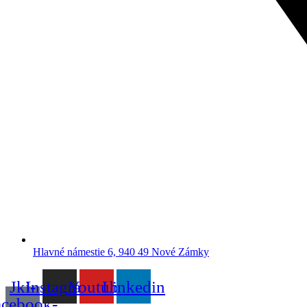
Hlavné námestie 6, 940 49 Nové Zámky
Jki-
Instagram
Youtube
Linkedin
acebook-