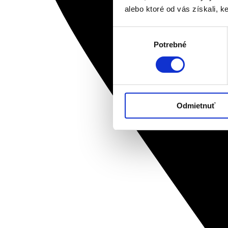
alebo ktoré od vás získali, ke
Výber
Potrebné
súhlasu
Odmietnuť