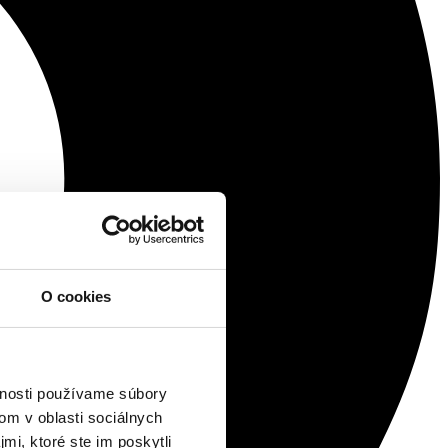
O cookies
vnosti používame súbory
om v oblasti sociálnych
mi, ktoré ste im poskytli