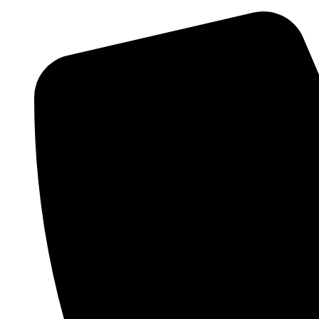
Preskočiť
na
obsah