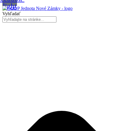
light
Vyhľadať