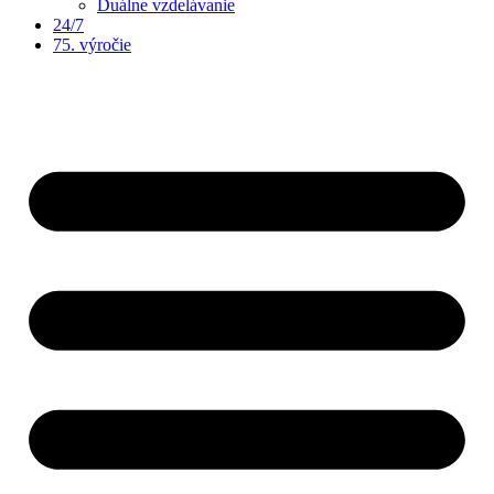
Duálne vzdelávanie
24/7
75. výročie