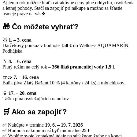
Aj tento rok môžete hrať o atraktívne ceny plné oddychu, osvieženia
a letnej pohody. Stačí sa zapojiť pri nákupe a možno sa šťastie
usmeje práve na vás🍀
🎁 Čo môžete vyhrať?
🥇
1. – 3. cena
Darčekový poukaz v hodnote
150 €
do Wellness AQUAMARÍN
Podhájska.
💧
4. – 6. cena
Pitný režim na celý rok –
366 fliaš pramenitej vody 1,5 l
.
🍺🥨
7. – 16. cena
Balík piva Zlatý Bažant 10 % (4 kartóny / 24 ks) a mix chipsov.
🍦
17. – 20. cena
Taška plná osviežujúcich nanukov.
🛒 Ako sa zapojiť?
✅ Nakúpte v termíne
19. 6. – 19. 7. 2026
✅ Hodnota nákupu musí byť minimálne
25 €
✅ Vyplňte svoje kontaktné údaje na súťažnom žrebe na konci