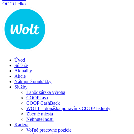
OC Tehelko
Úvod
Súťaže
Aktuality
Akcie
Nákupné poukážky
Služby
Lahôdkárska výroba
COOPkasa
COOP CashBack
WOLT – donáška potravín z COOP Jednoty
Zberné miesta
Nehnuteľnosti
Kariéra
Voľné pracovné pozície