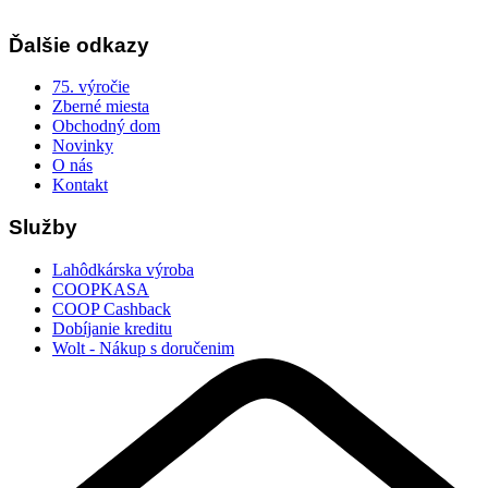
Ďalšie odkazy
75. výročie
Zberné miesta
Obchodný dom
Novinky
O nás
Kontakt
Služby
Lahôdkárska výroba
COOPKASA
COOP Cashback
Dobíjanie kreditu
Wolt - Nákup s doručenim