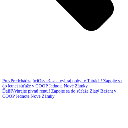
Prev
Predchádzajúci
Osviež sa a vyhraj pobyt v Tatrách! Zapojte sa
do letnej súťaže v COOP Jednota Nové Zámky
Ďalší
Vyhrajte pivnú rentu! Zapojte sa do súťaže Zlatý Bažant v
COOP Jednote Nové Zámky