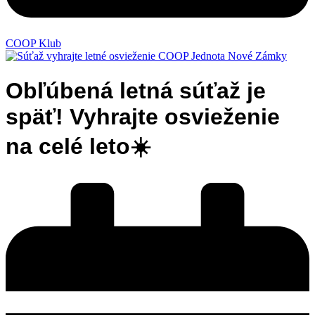
COOP Klub
Obľúbená letná súťaž je
späť! Vyhrajte osvieženie
na celé leto☀️