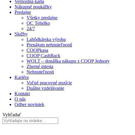
Vernostná karta
Nákupné poukážky
Predajne
Všetky predajne
OC Tehelko
24/7
Služby
Lahôdkárska výroba
Prenájom nehnuteľností
COOPkasa
COOP CashBack
WOLT – donáška nákupu z COOP Jednoty
Zberné miesta
Nehnuteľnosti
Kariéra
Voľné pracovné pozície
Duálne vzdelávanie
Kontakt
O nás
Odber noviniek
Vyhľadať