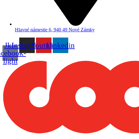
Hlavné námestie 6, 940 49 Nové Zámky
Jki-
Instagram
Youtube
Linkedin
acebook-
light