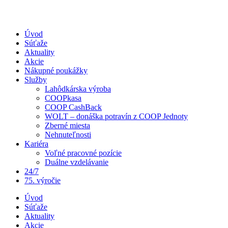
Úvod
Súťaže
Aktuality
Akcie
Nákupné poukážky
Služby
Lahôdkárska výroba
COOPkasa
COOP CashBack
WOLT – donáška potravín z COOP Jednoty
Zberné miesta
Nehnuteľnosti
Kariéra
Voľné pracovné pozície
Duálne vzdelávanie
24/7
75. výročie
Úvod
Súťaže
Aktuality
Akcie